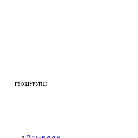
ГЕОШУРУПЫ
Все геошурупы