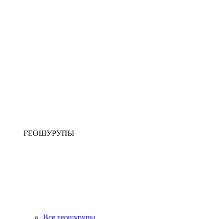
ГЕОШУРУПЫ
Все геошурупы