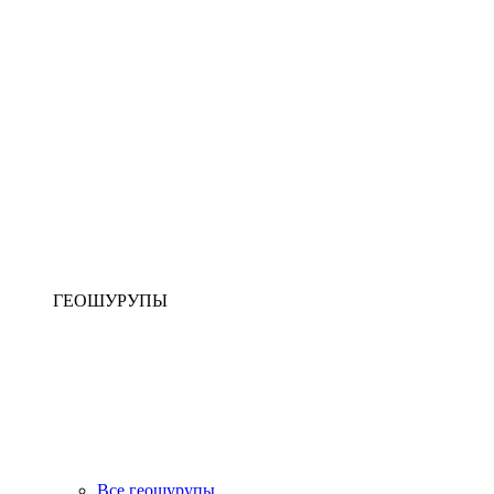
ГЕОШУРУПЫ
Все геошурупы