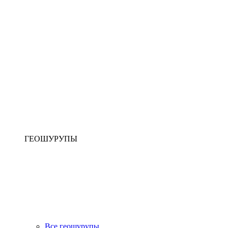
ГЕОШУРУПЫ
Все геошурупы